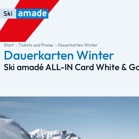
Zum Haupt-Inhalt springen
Springe zur Tabelle
Zur Haupt-Navigation springen
general.table-of-content
Start
Tickets und Preise
Dauerkarten Winter
Dauerkarten Winter
Ski amadé ALL-IN Card White & G