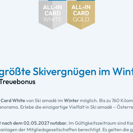
größte Skivergnügen im Wint
 Treuebonus
 Card White
von Ski amadé im
Winter
möglich. Bis zu 760 Kilo
norama. Erlebe die einzigartige Vielfalt in Ski amadé – Österr
ht nach dem 02.05.2027 nutzbar.
Im Gültigkeitszeitraum sind K
ftanlagen der Mitgliedsgesellschaften berechtigt. Es gelten die
a