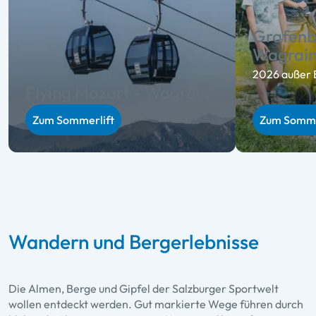
Grafenb
Wagrai
2026 außer 
Flying Mozart - Wagrain
Zum Sommerlift
Zum Somme
Wandern und Bergerlebnisse
Die Almen, Berge und Gipfel der Salzburger Sportwelt
wollen entdeckt werden. Gut markierte Wege führen durch