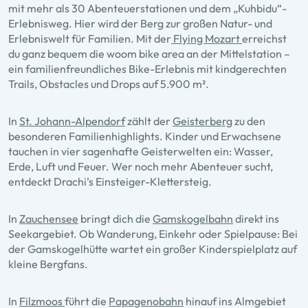
mit mehr als 30 Abenteuerstationen und dem „Kuhbidu“-
Erlebnisweg. Hier wird der Berg zur großen Natur- und
Erlebniswelt für Familien. Mit der
Flying Mozart
erreichst
du ganz bequem die woom bike area an der Mittelstation –
ein familienfreundliches Bike-Erlebnis mit kindgerechten
Trails, Obstacles und Drops auf 5.900 m².
In
St. Johann-Alpendorf
zählt der
Geisterberg
zu den
besonderen Familienhighlights. Kinder und Erwachsene
tauchen in vier sagenhafte Geisterwelten ein: Wasser,
Erde, Luft und Feuer. Wer noch mehr Abenteuer sucht,
entdeckt Drachi’s Einsteiger-Klettersteig.
In
Zauchensee
bringt dich die
Gamskogelbahn
direkt ins
Seekargebiet. Ob Wanderung, Einkehr oder Spielpause: Bei
der Gamskogelhütte wartet ein großer Kinderspielplatz auf
kleine Bergfans.
In
Filzmoos
führt die
Papagenobahn
hinauf ins Almgebiet