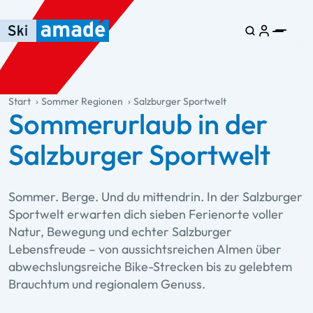
Zum Haupt-Inhalt springen
Springe zur Tabelle
Zur Haupt-Navigation springen
general.table-of-content
Start
Sommer Regionen
Salzburger Sportwelt
Sommerurlaub in der
Salzburger Sportwelt
Sommer. Berge. Und du mittendrin. In der Salzburger
Sportwelt erwarten dich sieben Ferienorte voller
Natur, Bewegung und echter Salzburger
Lebensfreude – von aussichtsreichen Almen über
abwechslungsreiche Bike-Strecken bis zu gelebtem
Brauchtum und regionalem Genuss.