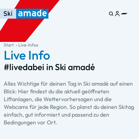
Zum Haupt-Inhalt springen
Springe zur Tabelle
Zur Haupt-Navigation springen
general.table-of-content
Start
Live-Infos
Live Info
#livedabei in Ski amadé
Alles Wichtige für deinen Tag in Ski amadé auf einen
Blick: Hier findest du die aktuell geöffneten
Liftanlagen, die Wettervorhersagen und die
Webcams für jede Region. So planst du deinen Skitag
einfach, gut informiert und passend zu den
Bedingungen vor Ort.