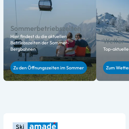
Sommer­betriebs­zeiten
Hier findest du die aktuellen
Wetter
Betriebszeiten der Sommer-
Bergbahnen
Top-aktuell
Zu den Öffnungszeiten im Sommer
Zum Wette