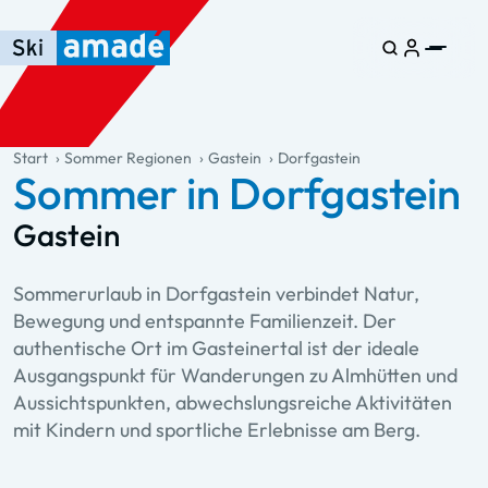
Zum Haupt-Inhalt springen
Springe zur Tabelle
Zur Haupt-Navigation springen
general.table-of-content
Start
Sommer Regionen
Gastein
Dorfgastein
Sommer in Dorfgastein
Gastein
Sommerurlaub in Dorfgastein verbindet Natur,
Bewegung und entspannte Familienzeit. Der
authentische Ort im Gasteinertal ist der ideale
Ausgangspunkt für Wanderungen zu Almhütten und
Aussichtspunkten, abwechslungsreiche Aktivitäten
mit Kindern und sportliche Erlebnisse am Berg.