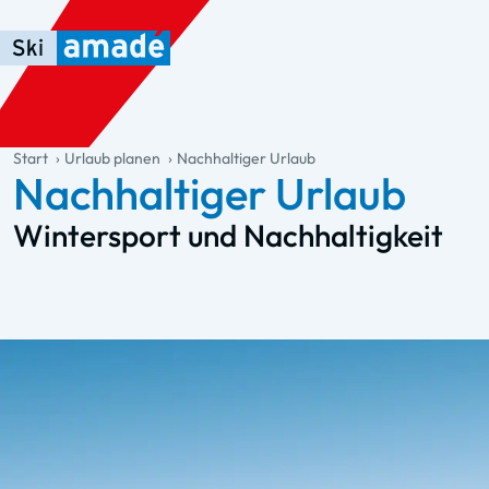
Zum Haupt-Inhalt springen
Springe zur Tabelle
Zur Haupt-Navigation springen
general.table-of-content
Start
Urlaub planen
Nachhaltiger Urlaub
Nachhaltiger Urlaub
Wintersport und Nachhaltigkeit