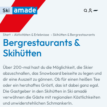
Zum Haupt-Inhalt springen
Springe zur Tabelle
Zur Haupt-Navigation springen
general.table-of-content
Start
Aktivitäten & Erlebnisse
Skihütten & Bergrestaurants
Bergrestaurants &
Skihütten
Über 200-mal hast du die Möglichkeit, die Skier
abzuschnallen, das Snowboard beiseite zu legen und
dir eine Auszeit zu gönnen. Ob für einen heißen Tee
oder ein herzhaftes Gröstl, das ist dabei ganz egal.
Die Gastgeber in den Skihütten in Ski amadé
verwöhnen die Gäste mit regionalen Köstlichkeiten
und unwiderstehlichen Schmankerln.