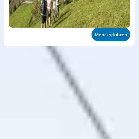
Mehr erfahren
Ski amadé ALL-IN Card
Green
Ganz persönliche Bergerlebnisse im Sommer
Die
Ski amadé ALL-IN Card Green
ermöglicht die
uneingeschränkte Nutzung der 27 teilnehmenden