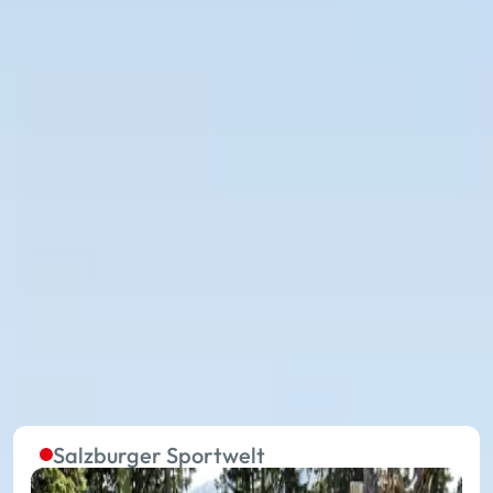
Die Sommerlifte in den
fünf Regionen sind
laufend in Betrieb
Ohne Anstrengung zum Ausgangsort
außergewöhnlicher Erlebnisse im Sommerurlaub: Mit
27 Sommerbergbahnen fährst du in den 17 Orten von
Ski amadé deinem Urlaubsglück entgegen.
Salzburger Sportwelt