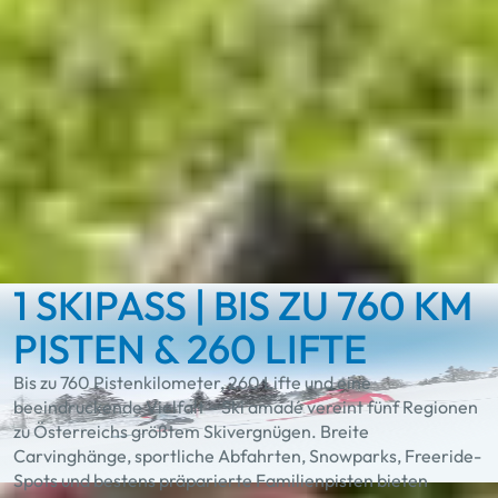
sein. Zusammen stehen wir für Qualität, Verlässlichkeit und
besondere Bergerlebnisse in Österreich – im Winter
genauso wie im Sommer.
Mehr zum Jubiläum
1 SKIPASS | BIS ZU 760 KM
PISTEN & 260 LIFTE
Bis zu 760 Pistenkilometer, 260 Lifte und eine
beeindruckende Vielfalt – Ski amadé vereint fünf Regionen
zu Österreichs größtem Skivergnügen. Breite
Carvinghänge, sportliche Abfahrten, Snowparks, Freeride-
Spots und bestens präparierte Familienpisten bieten