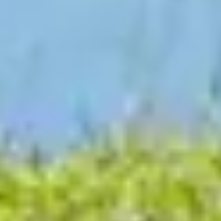
Tradition, Innovation und Gipfelerlebnisse seit
1926
Seilbahnen in Österreich stehen für komfortable Wege in
die Berge, moderne Technik und ein sicheres Gefühl vom
Einstieg bis zur Bergstation. Sie bringen dich im Sommer
direkt zu Wanderwegen, Aussichtspunkten und alpinen
Erlebnissen. Im Winter verbinden sie Skigebiete, Pisten und
Hütten zu einem vielseitigen Tag im Schnee.
Mit hohen Qualitätsstandards, laufender Innovation und
einem klaren Blick auf nachhaltige Entwicklung sind
Seilbahnen ein wichtiger Teil der alpinen Infrastruktur. Sie
stärken den Tourismus in den Regionen, schaffen kurze
Wege in die Natur und machen Bergerlebnisse für viele
Menschen einfach erreichbar.
Als Ski amadé sind wir froh, Teil dieser Gemeinschaft zu