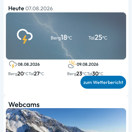
Heute
07.08.2026
18
25
Berg
°C
Tal
°C
08.08.2026
09.08.2026
20
27
23
30
Berg
°C
Tal
°C
Berg
°C
Tal
°C
zum Wetterbericht
Webcams