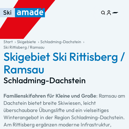
Zum Haupt-Inhalt springen
Springe zur Tabelle
Zur Haupt-Navigation springen
general.table-of-content
Start
Skigebiete
Schladming-Dachstein
Ski Rittisberg / Ramsau
Skigebiet Ski Rittisberg /
Ramsau
Schladming-Dachstein
Familienskifahren für Kleine und Große
: Ramsau am
Dachstein bietet breite Skiwiesen, leicht
überschaubare Übungslifte und ein vielseitiges
Winterangebot in der Region Schladming-Dachstein.
Am Rittisberg ergänzen moderne Infrastruktur,