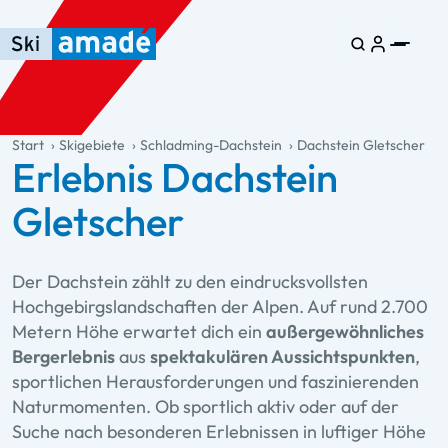
Zum Haupt-Inhalt springen
Springe zur Tabelle
Zur Haupt-Navigation springen
general.table-of-content
Start
Skigebiete
Schladming-Dachstein
Dachstein Gletscher
Erlebnis Dachstein
Gletscher
Der Dachstein zählt zu den eindrucksvollsten
Hochgebirgslandschaften der Alpen. Auf rund 2.700
Metern Höhe erwartet dich ein
außergewöhnliches
Bergerlebnis
aus
spektakulären Aussichtspunkten
,
sportlichen Herausforderungen und faszinierenden
Naturmomenten. Ob sportlich aktiv oder auf der
Suche nach besonderen Erlebnissen in luftiger Höhe