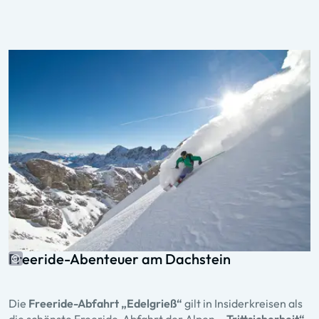
Freeride-Abenteuer am Dachstein
Die
Freeride-Abfahrt „Edelgrieß“
gilt in Insiderkreisen als
die schönste Freeride-Abfahrt der Alpen.
„Trittsicherheit“