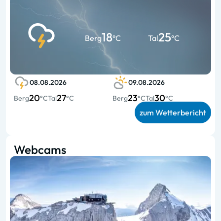
18
25
Berg
°C
Tal
°C
08.08.2026
09.08.2026
20
27
23
30
Berg
°C
Tal
°C
Berg
°C
Tal
°C
zum Wetterbericht
Webcams