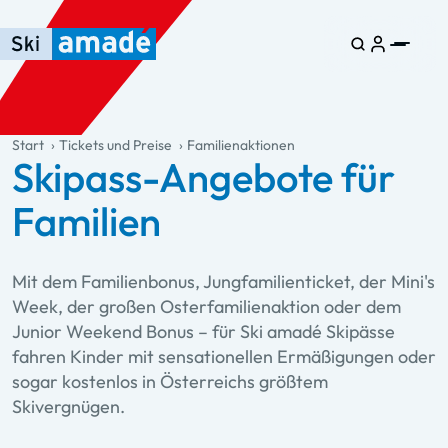
Zum Haupt-Inhalt springen
Springe zur Tabelle
Zur Haupt-Navigation springen
general.table-of-content
Start
Tickets und Preise
Familienaktionen
Skipass-Angebote für
Familien
Mit dem Familienbonus, Jungfamilienticket, der Mini's
Week, der großen Osterfamilienaktion oder dem
Junior Weekend Bonus – für Ski amadé Skipässe
fahren Kinder mit sensationellen Ermäßigungen oder
sogar kostenlos in Österreichs größtem
Skivergnügen.