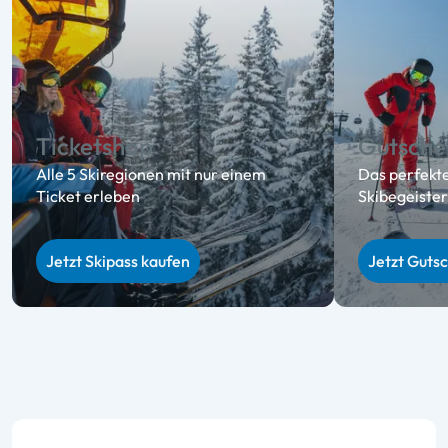
Ticketshop
Gutsche
Alle 5 Skiregionen mit nur einem
Das perfekt
Ticket erleben
Skibegeister
Jetzt Skipass kaufen
Jetzt Guts