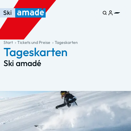
Zum Haupt-Inhalt springen
Springe zur Tabelle
Zur Haupt-Navigation springen
general.table-of-content
Start
Tickets und Preise
Tageskarten
Tageskarten
Ski amadé